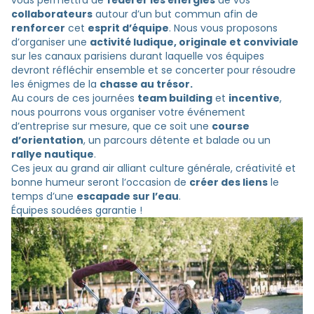
vous permettra de
fédérer les énergies
de vos
collaborateurs
autour d’un but commun afin de
renforcer
cet
esprit d’équipe
. Nous vous proposons
d’organiser une
activité ludique, originale et conviviale
sur les canaux parisiens durant laquelle vos équipes
devront réfléchir ensemble et se concerter pour résoudre
les énigmes de la
chasse au trésor.
Au cours de ces journées
team building
et
incentive
,
nous pourrons vous organiser votre événement
d’entreprise sur mesure, que ce soit une
course
d’orientation
, un parcours détente et balade ou un
rallye nautique
.
Ces jeux au grand air alliant culture générale, créativité et
bonne humeur seront l’occasion de
créer des liens
le
temps d’une
escapade sur l’eau
.
Équipes soudées garantie !